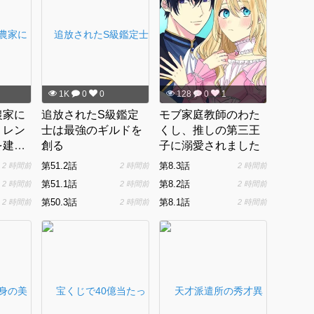
1K
0
0
128
0
1
農家に
追放されたS級鑑定
モブ家庭教師のわた
、レン
士は最強のギルドを
くし、推しの第三王
を建て
創る
子に溺愛されました
した
第51.2話
第8.3話
2 時間前
2 時間前
2 時間前
第51.1話
第8.2話
2 時間前
2 時間前
2 時間前
第50.3話
第8.1話
2 時間前
2 時間前
2 時間前