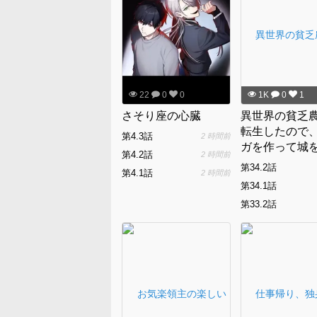
22
0
0
1K
0
1
さそり座の心臓
異世界の貧乏
転生したので
第4.3話
2 時間前
ガを作って城
第4.2話
2 時間前
ることにしま
第34.2話
第4.1話
2 時間前
第34.1話
第33.2話