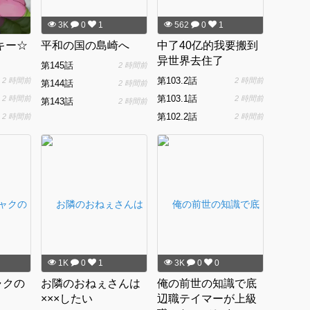
3K
0
1
562
0
1
キー☆
平和の国の島崎へ
中了40亿的我要搬到
异世界去住了
第145話
2 時間前
第103.2話
2 時間前
2 時間前
第144話
2 時間前
第103.1話
2 時間前
2 時間前
第143話
2 時間前
第102.2話
2 時間前
2 時間前
1K
0
1
3K
0
0
ャクの
お隣のおねぇさんは
俺の前世の知識で底
×××したい
辺職テイマーが上級