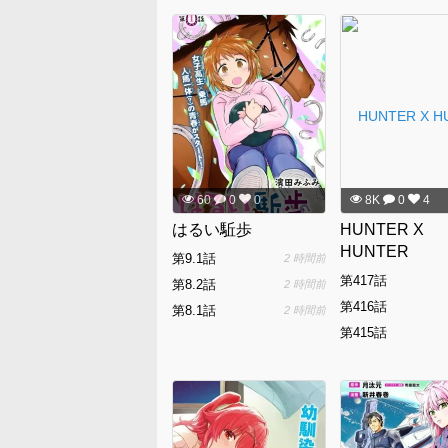
60
0
0
8K
0
4
はるい駈歩
HUNTER X
HUNTER
第9.1話
2 時間前
第417話
第8.2話
2 時間前
第416話
第8.1話
2 時間前
第415話