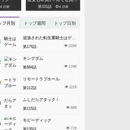
第101話
第125話
6 日前
6 日前
1 週間前
ップ月別
トップ週間
トップ日別
追放された転生重騎士はゲーム知識で無双する
1
209K
第175話
キングダム
2
134K
第884話
リモートラブホール
3
111K
第112話
ふしだらアタック！
4
88K
第115話
モビーディック
5
77K
第135話