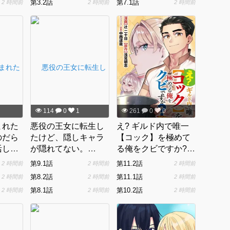
第3.2話
第7.1話
2 時間前
2 時間前
2 時間前
んなこ
いいの
等に復
114
0
1
261
0
0
まれた
悪役の王女に転生し
え? ギルド内で唯一
のだら
たけど、隠しキャラ
【コック】を極めて
活した
が隠れてない。
る俺をクビですか?
@COMIC
@COMIC
第9.1話
第11.2話
2 時間前
2 時間前
2 時間前
第8.2話
第11.1話
2 時間前
2 時間前
2 時間前
第8.1話
第10.2話
2 時間前
2 時間前
2 時間前