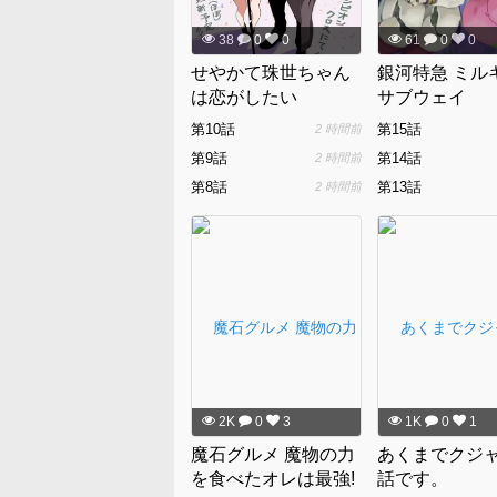
38
0
0
61
0
0
せやかて珠世ちゃん
銀河特急 ミル
は恋がしたい
サブウェイ
第10話
第15話
2 時間前
第9話
第14話
2 時間前
第8話
第13話
2 時間前
2K
0
3
1K
0
1
魔石グルメ 魔物の力
あくまでクジ
を食べたオレは最強!
話です。