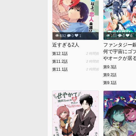
692
0
1
110
0
0
近すぎる2人
ファンタジー銀
何で宇宙にゴ
第12.1話
2 時間前
やオークが居る
第11.2話
2 時間前
第9.3話
第11.1話
2 時間前
第9.2話
第9.1話