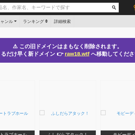
ジャンル
ランキング
詳細検索
⚠️ この旧ドメインはまもなく削除されます。
るだけ早く新ドメイン 👉
raw18.wtf
へ移動してくださ
トラブホール
ふしだらアタック！
モビーデ