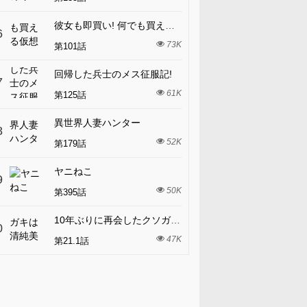
彼女も即買い! 何でも買える仮想通貨で好き放題
6
73K
第101話
回帰した兵士のメス征服記!
7
61K
第125話
異世界人妻ハンター
8
52K
第179話
ヤニねこ
9
50K
第395話
10年ぶりに再会したクソガキは清純美少女JKに成長していた
0
47K
第21.1話