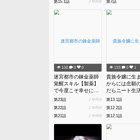
第15.1話
第7話
2 時間前
しいけど、そ
とはどうでも
で裏切った奴
讐していく～
100
0
0
155
0
1
迷宮都市の錬金薬師
貴族令嬢に生
覚醒スキル【製薬】
からには念願
で今度こそ幸せに暮
だらニート生
らします！
い。
第23話
第13.1話
2 時間前
第22話
第12.2話
2 時間前
第21話
第12.1話
2 時間前