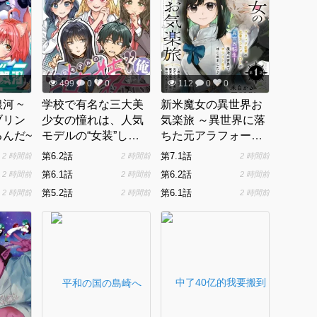
499
0
0
112
0
0
河 ~
学校で有名な三大美
新米魔女の異世界お
ブリン
少女の憧れは、人気
気楽旅 ～異世界に落
んだ~
モデルの“女装”した
ちた元アラフォー社
俺らしい@COMIC
畜は魔女の弟子を名
第6.2話
第7.1話
2 時間前
2 時間前
2 時間前
乗り第二の人生を謳
第6.1話
第6.2話
2 時間前
2 時間前
2 時間前
歌する～
第5.2話
第6.1話
2 時間前
2 時間前
2 時間前