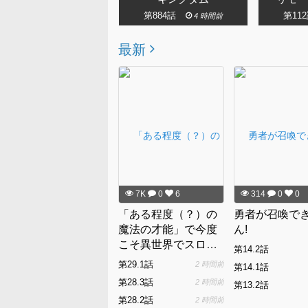
第175話
第884話
第11
3 日前
4 時間前
最新
7K
0
6
314
0
0
「ある程度（？）の
勇者が召喚で
魔法の才能」で今度
ん!
こそ異世界でスロー
第14.2話
ライフをおくります
第29.1話
2 時間前
第14.1話
第28.3話
2 時間前
第13.2話
第28.2話
2 時間前