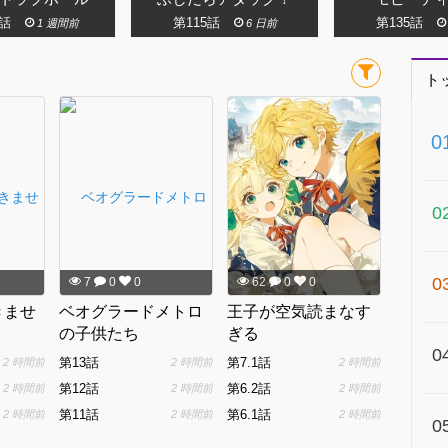
2話
第115話
第135話
1 週間前
6 日前
ト
0
0
0
7
0
0
62
0
0
きませ
ベオグラードメトロ
王子が空気読まなす
の子供たち
ぎる
0
第13話
第7.1話
2 時間前
2 時間前
2 時間前
第12話
第6.2話
2 時間前
2 時間前
2 時間前
第11話
第6.1話
2 時間前
2 時間前
2 時間前
0