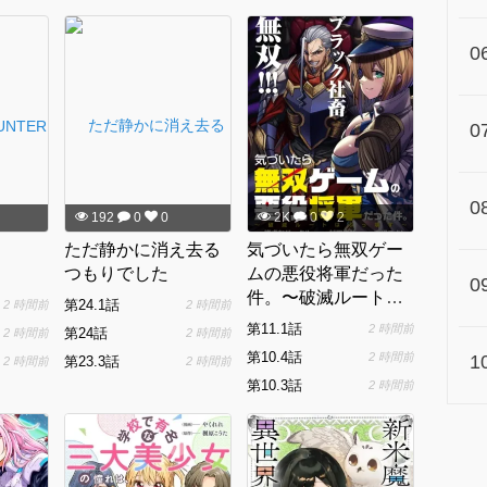
0
0
0
192
0
0
2K
0
2
ただ静かに消え去る
気づいたら無双ゲー
つもりでした
ムの悪役将軍だった
0
件。〜破滅ルートは
第24.1話
2 時間前
2 時間前
ぶっ壊す〜
第11.1話
2 時間前
第24話
2 時間前
2 時間前
第10.4話
2 時間前
1
第23.3話
2 時間前
2 時間前
第10.3話
2 時間前