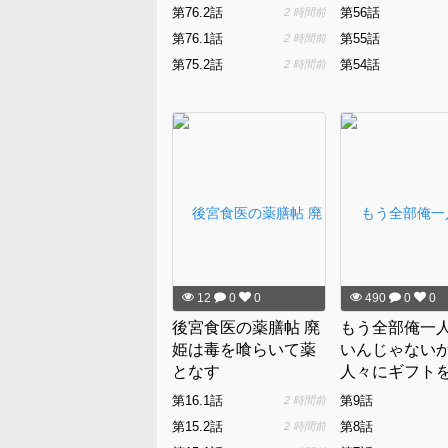
第76.2話
第56話
2 時間前
第76.1話
第55話
2 時間前
第75.2話
第54話
2 時間前
12
0
0
490
0
0
後宮食医の薬膳帖 廃
もう全部俺一
姫は毒を喰らいて薬
いんじゃないか
となす
人々にギフト
る能力に目覚
第16.1話
第9話
2 時間前
は、仲間を集
第15.2話
第8話
2 時間前
王を倒すのが