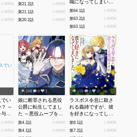
職になってしまいそ
第21.2話
2 時間前
2 時間前
うな件
第64.1話
2 時間前
第21.1話
2 時間前
2 時間前
第63.2話
2 時間前
第20.2話
2 時間前
2 時間前
第63.1話
2 時間前
249
0
1
106
0
0
人でい
娘に断罪される悪役
ラスボス令息に殺さ
？ ～
公爵に転生してまし
れる義姉ですが、彼
を与え
た ～悪役ムーブをや
を好きになってしま
めた俺
めたのになぜか娘が
いました。
第4.2話
第8.1話
2 時間前
2 時間前
2 時間前
めて魔
『氷の令嬢』化する
第4.1話
第7.2話
2 時間前
2 時間前
2 時間前
使命ら
件～