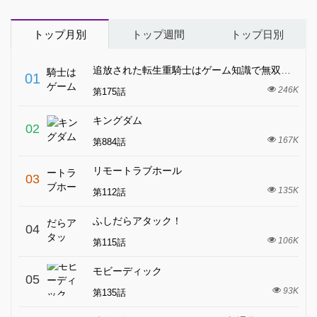
トップ月別
トップ週間
トップ日別
追放された転生重騎士はゲーム知識で無双する
01
246K
第175話
キングダム
02
167K
第884話
リモートラブホール
03
135K
第112話
ふしだらアタック！
04
106K
第115話
モビーディック
05
93K
第135話