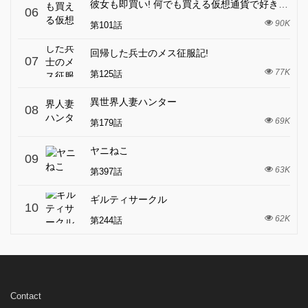
彼女も即買い! 何でも買える仮想通貨で好き放題
06
90K
第101話
回帰した兵士のメス征服記!
07
77K
第125話
異世界人妻ハンター
08
69K
第179話
ヤニねこ
09
63K
第397話
ギルティサークル
10
62K
第244話
Contact