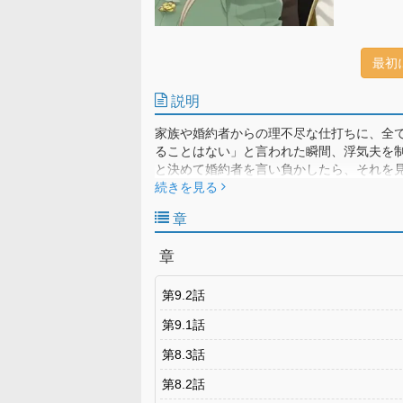
最初
説明
家族や婚約者からの理不尽な仕打ちに、全て
ることはない」と言われた瞬間、浮気夫を制
と決めて婚約者を言い負かしたら、それを見
せもみんなの幸せもつかみ取る、転生令嬢の
続きを見る
章
章
第9.2話
第9.1話
第8.3話
第8.2話