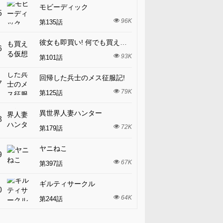
モビーディック
5
96K
第135話
彼女も即買い! 何でも買える仮想通貨で好き放題
6
93K
第101話
回帰した兵士のメス征服記!
7
79K
第125話
異世界人妻ハンター
8
72K
第179話
ヤニねこ
9
67K
第397話
ギルティサークル
0
64K
第244話