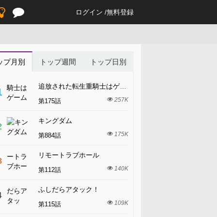
ログイン
無料登録
ップ月別
トップ週間
トップ日別
追放された転生重騎士はゲーム知識で無双する
1
257K
第175話
キングダム
2
175K
第884話
リモートラブホール
3
140K
第112話
ふしだらアタック！
4
109K
第115話