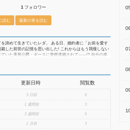
1
フォロワー
0
に読む
最新の章を読む
0
を諦めて生きていたレダ。 ある日、婚約者に「お前を愛す
0
裁した前世の記憶を思い出した! これからはもう我慢しない
ていた美形公爵・ギースに突然求婚されて――!? 自分の幸
逆転劇、開幕!
0
更新日時
閲覧数
0
3 日前
6
1 週間前
3
1
3 週間前
5
1 月前
3