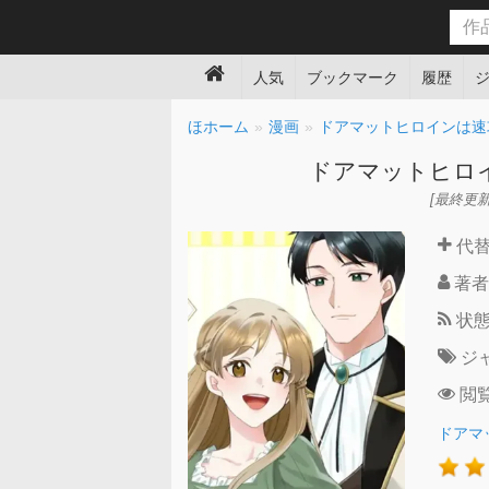
人気
ブックマーク
履歴
ほホーム
漫画
ドアマットヒロインは速
ドアマットヒロ
[最終更新日時
代
著者
状
ジ
閲
ドアマ