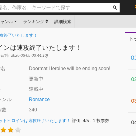
ジャンル
ランキング
詳細検索
攻終了いたします！
ト
インは速攻終了いたします！
: 2026-08-05 08:44:10]
0
替名
Doormat Heroine will be ending soon!
更新中
0
態
連載中
ャンル
Romance
0
覧数
340
ットヒロインは速攻終了いたします！
評価:
4
/
5
-
1
投票数.
0