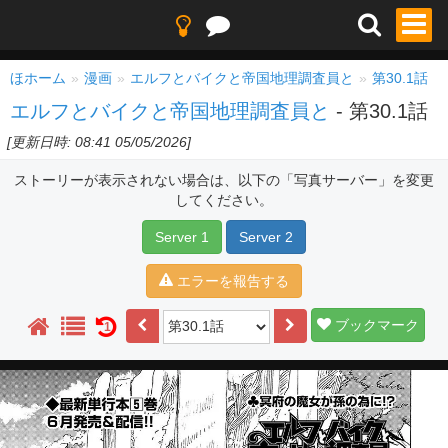
ほホーム
漫画
エルフとバイクと帝国地理調査員と
第30.1話
エルフとバイクと帝国地理調査員と
- 第30.1話
[更新日時: 08:41 05/05/2026]
ストーリーが表示されない場合は、以下の「写真サーバー」を変更
してください。
Server 1
Server 2
エラーを報告する
ブックマーク
1