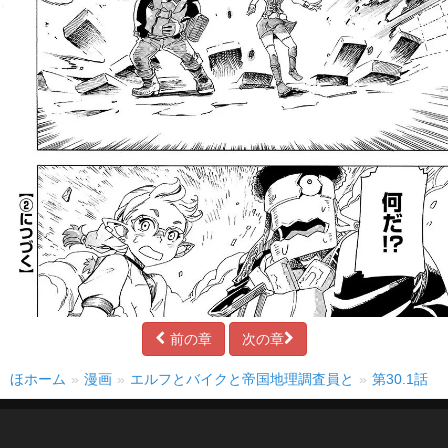
前の章
次の章
ほホーム
漫画
エルフとバイクと帝国地理調査員と
第30.1話