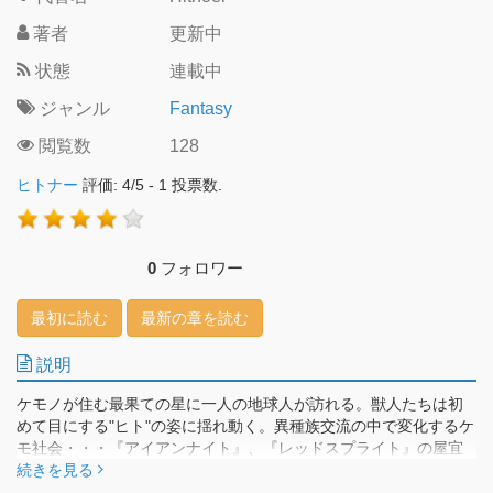
著者
更新中
状態
連載中
ジャンル
Fantasy
閲覧数
128
ヒトナー
評価:
4
/
5
-
1
投票数.
0
フォロワー
最初に読む
最新の章を読む
説明
ケモノが住む最果ての星に一人の地球人が訪れる。獣人たちは初
めて目にする"ヒト"の姿に揺れ動く。異種族交流の中で変化するケ
モ社会・・・『アイアンナイト』、『レッドスプライト』の屋宜
知宏が描くハートフル異種族観察物語!!
続きを見る