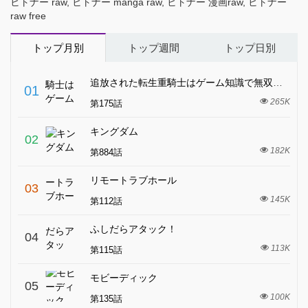
ヒトナー raw, ヒトナー manga raw, ヒトナー 漫画raw, ヒトナー
raw free
トップ月別
トップ週間
トップ日別
追放された転生重騎士はゲーム知識で無双する
01
265K
第175話
キングダム
02
182K
第884話
リモートラブホール
03
145K
第112話
ふしだらアタック！
04
113K
第115話
モビーディック
05
100K
第135話