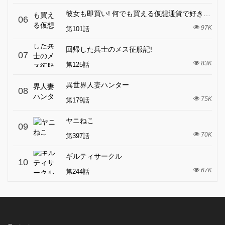
彼女も即買い! 何でも買える仮想通貨で好き放題
06
97K
第101話
回帰した兵士のメス征服記!
07
83K
第125話
異世界人妻ハンター
08
75K
第179話
ヤニねこ
09
70K
第397話
ギルティサークル
10
67K
第244話