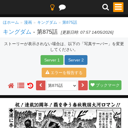
ほホーム
漫画
キングダム
第875話
キングダム
- 第875話
[更新日時: 07:57 14/05/2026]
ストーリーが表示されない場合は、以下の「写真サーバー」を変更
してください。
Server 1
Server 2
エラーを報告する
ブックマーク
1