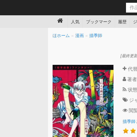
人気
ブックマーク
履歴
ほホーム
漫画
描季師
[最終更新日時
代
著者
状
ジ
閲
描季師