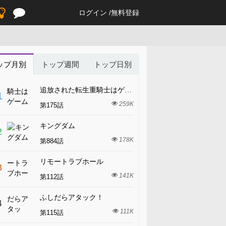
ログイン
無料登録
ップ月別
トップ週間
トップ日別
追放された転生重騎士はゲーム知識で無双する
1
259K
第175話
キングダム
2
178K
第884話
リモートラブホール
3
141K
第112話
ふしだらアタック！
4
111K
第115話