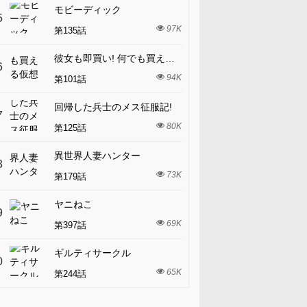
モビーディック
5
97K
第135話
彼女も即買い! 何でも買える仮想通貨で好き放題
6
94K
第101話
回帰した兵士のメス征服記!
7
80K
第125話
異世界人妻ハンター
8
73K
第179話
ヤニねこ
9
69K
第397話
ギルティサークル
0
65K
第244話