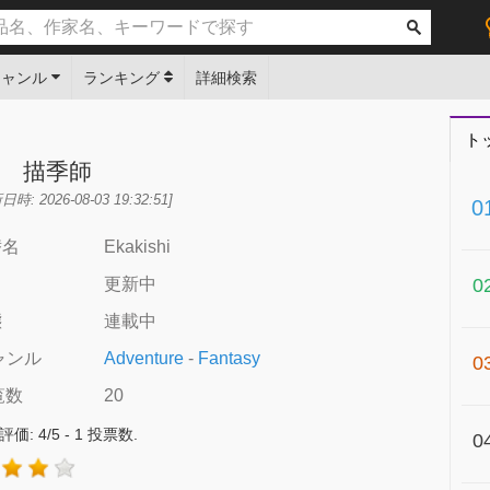
ジャンル
ランキング
詳細検索
ト
描季師
: 2026-08-03 19:32:51]
0
替名
Ekakishi
更新中
0
態
連載中
ャンル
Adventure
-
Fantasy
0
覧数
20
評価:
4
/
5
-
1
投票数.
0