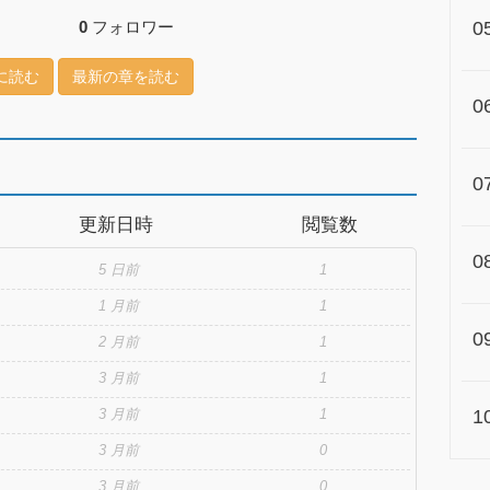
0
フォロワー
0
に読む
最新の章を読む
0
0
更新日時
閲覧数
0
5 日前
1
1 月前
1
0
2 月前
1
3 月前
1
3 月前
1
1
3 月前
0
3 月前
0