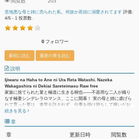
閲覧数
203
意地悪な母と姉に売られた私。何故か若頭に溺愛されてます
評価:
4
/
5
-
1
投票数.
0
フォロワー
最初に読む
最新の章を読む
説明
Ijiwaru na Haha to Ane ni Ura Reta Watashi. Nazeka
Wakagashira ni Dekiai Sareteimasu Raw free
家族に捨てられた菫と極道に生きる桐也――不器用な二人が織り
なす極妻シンデレラロマンス、ここに開幕！ 実の母と姉に虐げら
れて育った菫は、進学を許されず、仕事を掛け持ちして稼いだお
金はすべて浪費家の二人に取り上げられている。家に帰っても休
続きを見る
む間もなくこき使われ、唯一の癒しは本を読んでいる時間だけ。
章
そんなある日、姉が作った借金の取り立てに、獅月組の若頭を名
乗るヤクザが押しかけてきて!?
章
更新日時
閲覧数