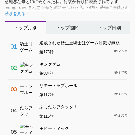
意地悪な母と姉に売られた私。何故か若頭に溺愛されてます
manga raw, 意地悪な母と姉に売られた私。何故か若頭に溺愛され
てます 漫画raw, 意地悪な母と姉に売られた私。何故か若頭に溺愛
続きを見る
されてます raw free
トップ月別
トップ週間
トップ日別
追放された転生重騎士はゲーム知識で無双する
01
237K
第175話
キングダム
02
160K
第884話
リモートラブホール
03
129K
第112話
ふしだらアタック！
04
101K
第115話
モビーディック
05