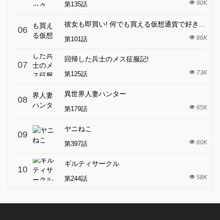
90K
第135話
彼女も即買い! 何でも買える仮想通貨で好き放題
06
86K
第101話
回帰した兵士のメス征服記!
07
73K
第125話
異世界人妻ハンター
08
65K
第179話
ヤニねこ
09
60K
第397話
ギルティサークル
10
58K
第244話