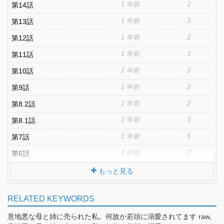
1 年前
2
第14話
1 年前
3
第13話
1 年前
2
第12話
1 年前
3
第11話
1 年前
2
第10話
1 年前
2
第9話
1 年前
2
第8.2話
1 年前
3
第8.1話
1 年前
5
第7話
1 年前
7
第6話
もっと見る
RELATED KEYWORDS
意地悪な母と姉に売られた私。何故か若頭に溺愛されてます raw,