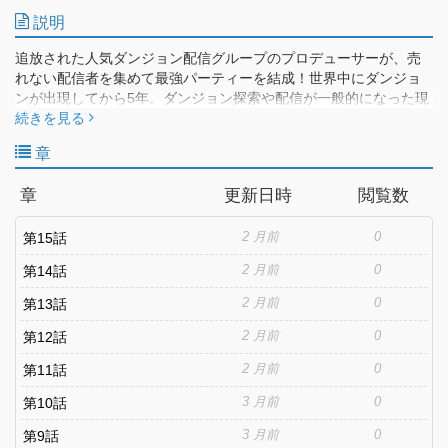
説明
追放された人気ダンジョン配信グループのプロデューサーが、売
れない配信者を集めて最強パーティーを結成！世界中にダンジョ
ンが出現してから5年。ダンジョン探索や配信が一般的になった現
代、その中でも絶大な人気を誇っていた配信グループ「D-Live
続きを見る
Unit」。 D-Liveのメンバーである雪代悟はプロデューサーとして
章
ここまで導いてきたことに達成感を感じていた。しかし団長・暁
蓮弥の裏切りに遭い、無実の罪を着せられたまま放校処分とな
章
更新日時
閲覧数
る。絶望の中、ソロでダンジョン配信をしていた悟の前に、かつ
て探索の基礎を教えた少女・坂下春奈が現れる。この出会いが悟
2 月前
0
のプロデューサー人生を大きく変えることになる――!!サトルが落
第15話
ちこぼれメンバーを輩出し、最強の配信集団に成長させる“どん底
2 月前
0
第14話
からの成り上がり”ダンジョン配信ストーリーが今始まる!!
2 月前
0
第13話
2 月前
0
第12話
2 月前
0
第11話
3 月前
0
第10話
3 月前
0
第9話