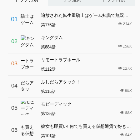
追放された転生重騎士はゲーム知識で無双する
01
234K
第175話
キングダム
02
158K
第884話
リモートラブホール
03
127K
第112話
ふしだらアタック！
04
99K
第115話
モビーディック
05
88K
第135話
彼女も即買い! 何でも買える仮想通貨で好き放題
06
84K
第101話