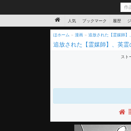
人気
ブックマーク
履歴
ほホーム
漫画
追放された【霊媒師】
追放された【霊媒師】、英霊
スト