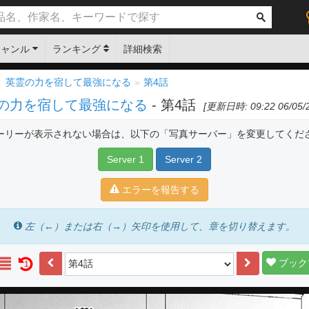
ジャンル
ランキング
詳細検索
、英霊の力を宿して最強になる
第4話
の力を宿して最強になる
- 第4話
[更新日時: 09:22 06/05/
ーリーが表示されない場合は、以下の「写真サーバー」を変更してくだ
Server 1
Server 2
エラーを報告する
左（←）または右（→）矢印を使用して、章を切り替えます。
ブック
1