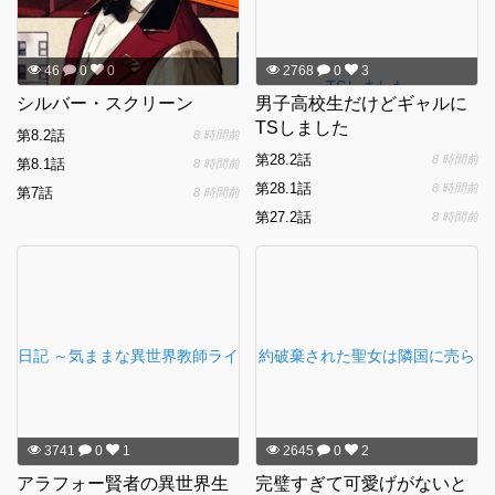
46
0
0
2768
0
3
シルバー・スクリーン
男子高校生だけどギャルに
TSしました
第8.2話
8 時間前
第28.2話
8 時間前
第8.1話
8 時間前
第28.1話
8 時間前
第7話
8 時間前
第27.2話
8 時間前
3741
0
1
2645
0
2
アラフォー賢者の異世界生
完璧すぎて可愛げがないと