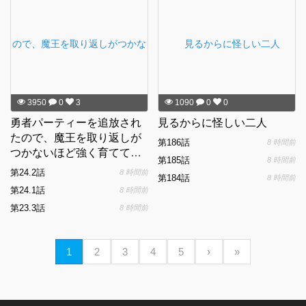
3950
0
3
1090
0
0
勇者パーティーを追放され
見るからに怪しい二人
たので、魔王を取り返しが
第186話
8 時間前
つかないほど強く育ててみ
第185話
8 時間前
た
第24.2話
8 時間前
第184話
8 時間前
第24.1話
8 時間前
第23.3話
8 時間前
1
2
3
4
5
›
»