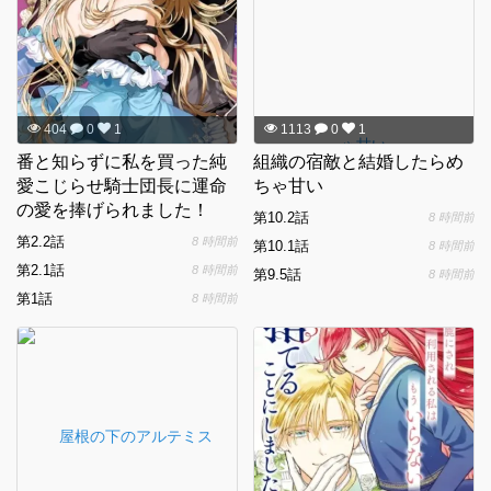
404
0
1
1113
0
1
番と知らずに私を買った純
組織の宿敵と結婚したらめ
愛こじらせ騎士団長に運命
ちゃ甘い
の愛を捧げられました！
第10.2話
8 時間前
第2.2話
8 時間前
第10.1話
8 時間前
第2.1話
8 時間前
第9.5話
8 時間前
第1話
8 時間前