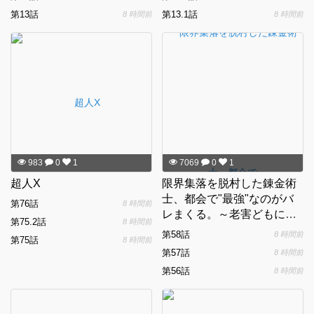
第13話
第13.1話
8 時間前
8 時間前
983
0
1
7069
0
1
超人X
限界集落を脱村した錬金術
士、都会で"最強"なのがバ
第76話
8 時間前
レまくる。～老害どもには
第75.2話
8 時間前
いい加減愛想が尽きました
第58話
8 時間前
第75話
8 時間前
～
第57話
8 時間前
第56話
8 時間前