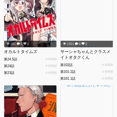
381
0
0
1501
0
2
オカルトタイムズ
サーシャちゃんとクラスメ
イトオタクくん
第24.5話
8 時間前
第102話
8 時間前
第24話
8 時間前
第101.2話
8 時間前
第23話
8 時間前
第101.1話
8 時間前