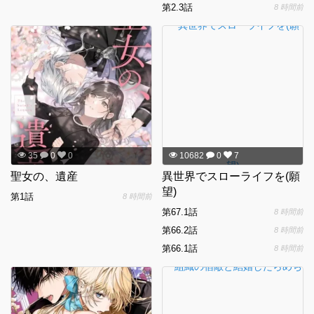
第2.3話
8 時間前
35
0
0
10682
0
7
聖女の、遺産
異世界でスローライフを(願
望)
第1話
8 時間前
第67.1話
8 時間前
第66.2話
8 時間前
第66.1話
8 時間前