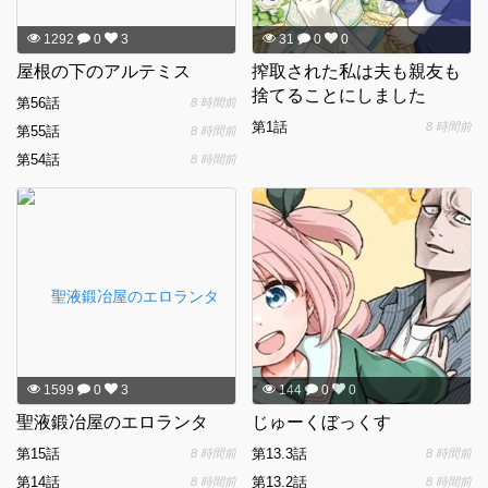
1292
0
3
31
0
0
屋根の下のアルテミス
搾取された私は夫も親友も
捨てることにしました
第56話
8 時間前
第1話
8 時間前
第55話
8 時間前
第54話
8 時間前
1599
0
3
144
0
0
聖液鍛冶屋のエロランタ
じゅーくぼっくす
第15話
第13.3話
8 時間前
8 時間前
第14話
第13.2話
8 時間前
8 時間前