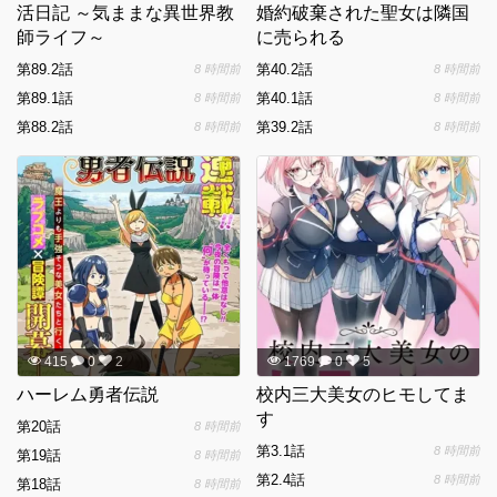
活日記 ～気ままな異世界教
婚約破棄された聖女は隣国
師ライフ～
に売られる
第89.2話
第40.2話
8 時間前
8 時間前
第89.1話
第40.1話
8 時間前
8 時間前
第88.2話
第39.2話
8 時間前
8 時間前
415
0
2
1769
0
5
ハーレム勇者伝説
校内三大美女のヒモしてま
す
第20話
8 時間前
第3.1話
8 時間前
第19話
8 時間前
第2.4話
8 時間前
第18話
8 時間前