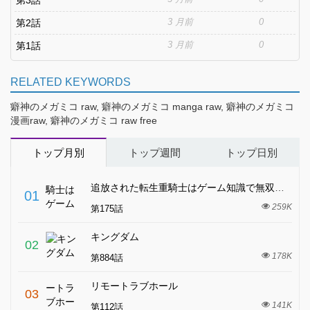
第3話
3 月前
0
第2話
3 月前
0
第1話
RELATED KEYWORDS
癖神のメガミコ raw, 癖神のメガミコ manga raw, 癖神のメガミコ
漫画raw, 癖神のメガミコ raw free
トップ月別
トップ週間
トップ日別
追放された転生重騎士はゲーム知識で無双する
01
259K
第175話
キングダム
02
178K
第884話
リモートラブホール
03
141K
第112話