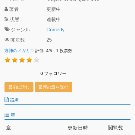
著者
更新中
状態
連載中
ジャンル
Comedy
閲覧数
25
癖神のメガミコ
評価:
4
/
5
-
1
投票数.
0
フォロワー
最初に読む
最新の章を読む
説明
章
章
更新日時
閲覧数