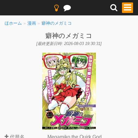
ほホーム
漫画
癖神のメガミコ
癖神のメガミコ
[最終更新日時: 2026-08-03 19:30:31]
代替名
Megamiko the Quirk God