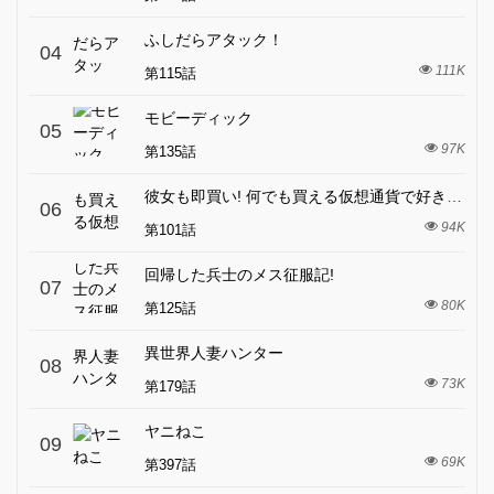
ふしだらアタック！
04
111K
第115話
モビーディック
05
97K
第135話
彼女も即買い! 何でも買える仮想通貨で好き放題
06
94K
第101話
回帰した兵士のメス征服記!
07
80K
第125話
異世界人妻ハンター
08
73K
第179話
ヤニねこ
09
69K
第397話