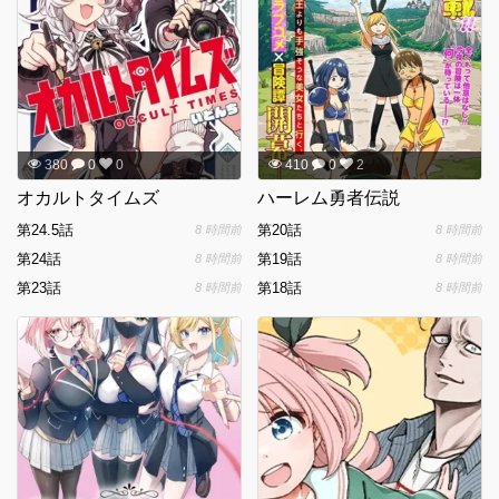
380
0
0
410
0
2
オカルトタイムズ
ハーレム勇者伝説
第24.5話
第20話
8 時間前
8 時間前
第24話
第19話
8 時間前
8 時間前
第23話
第18話
8 時間前
8 時間前