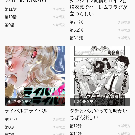
MADE IN YAMATO
ダンジョン配信ヒロインは
脱衣罠でハーレムフラグが
第11話
8 時間前
立つらしい
第10話
8 時間前
第7.1話
8 時間前
第9話
8 時間前
第6.2話
8 時間前
第6.1話
8 時間前
17
0
0
30
0
0
ライバルアライバル
ダチとバカやってる時がい
ちばん楽しい
第9.1話
8 時間前
第12話
8 時間前
第8話
8 時間前
第11話
8 時間前