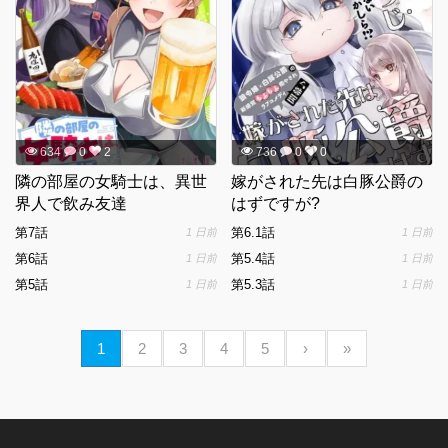
634
0
2
736
0
0
隣の部屋の女騎士は、異世
嫁がされた先は白豚公爵の
界人で飲み友達
はずですが?
第7話
第6.1話
1 日前
1 日前
第6話
第5.4話
1 日前
1 日前
第5話
第5.3話
1 日前
1 日前
1
2
3
4
5
›
»