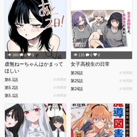
380
0
0
135
0
0
虚無ねーちゃんはかまって
女子高校生の日常
ほしい
第26話
8 時間前
第6.1話
8 時間前
第25話
8 時間前
第5.2話
8 時間前
第24話
8 時間前
第5.1話
8 時間前