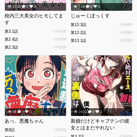
1730
0
5
144
0
0
校内三大美女のヒモしてま
じゅーくぼっくす
す
第13.3話
8 時間前
第3.1話
8 時間前
第13.2話
8 時間前
第2.4話
8 時間前
第13.1話
8 時間前
第2.3話
8 時間前
48
0
0
2691
0
4
あっ、悪魔ちゃん
新婚だけどキャプテンの彼
女とはまだヤれない
第9話
8 時間前
第3.2話
8 時間前