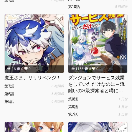
第7話
8 時間前
第10話
8 時間前
16
0
0
1156
0
0
魔王さま、リリリベンジ！
ダンジョンでサービス残業
をしていただけなのに～流
第7話
8 時間前
離いのS級探索者と噂にな
第6話
8 時間前
ってしまいました～
第9話
1 日前
第5話
8 時間前
第8話
1 日前
第7話
1 日前