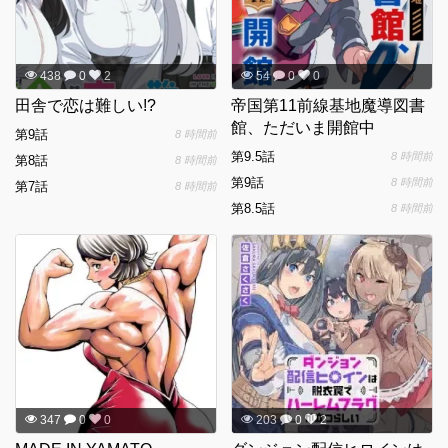
438
0
2
54
0
0
田舎で恋は難しい!?
帝国第11前線基地魔導図書
館、ただいま開館中
第9話
8 時間前
第9.5話
8 時間前
第8話
8 時間前
第9話
8 時間前
第7話
8 時間前
第8.5話
8 時間前
347
0
0
203
0
2