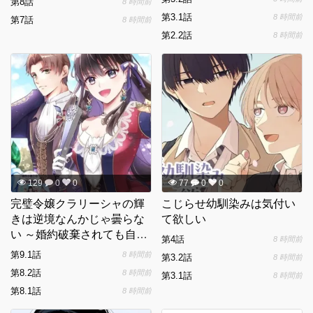
第8話
8 時間前
第3.1話
8 時間前
第7話
8 時間前
第2.2話
8 時間前
129
0
0
77
0
0
完璧令嬢クラリーシャの輝
こじらせ幼馴染みは気付い
きは逆境なんかじゃ曇らな
て欲しい
い ～婚約破棄されても自力
第4話
8 時間前
で幸せをつかめばよいので
第9.1話
8 時間前
第3.2話
8 時間前
は？～
第8.2話
8 時間前
第3.1話
8 時間前
第8.1話
8 時間前